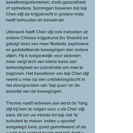
beoefeningsdomeinen, zoals gezondheid
of optredens. Sommigen beweren dat taiji
Chen-stijl de krijgskracht in grotere mate
heeft behouden en benadrukt.
Uiteraard heeft Chen stijl ook invloeden uit
andere Chinese krijgskunst (bv Shaolin) en
getuigt deze van meer flexibele, explosieve
en gedetailleerde bewegingen dan andere
stijlen. Hij is toegankelijk voor iedereen
maar vergt toch een kleine basis aan
behendigheid en coördinatie om mee te
beginnen. Het beoefenen van taiji Chen stijl
neemt u mee op een ontdekkingstocht in
het doorgronden van ‘taiji quan’ en de
essentie van de bewegingen.
Thomas raadt iedereen aan eerst de Yang
stijl bij hem te volgen voor u de Chen stijl
kiest, dit om uw intrede tot taiji niet ‘te’
turbulent te maken. Indien u sportief
aangelegd bent, goed gemotiveerd of als
u ooit al in contact kwam met taiji, bent u