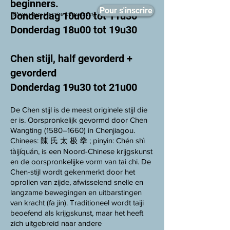
beginners.
Pour s'inscrire
Donderdag 10u00 tot 11u30
(Pour vous inscrire cliquez ici)
Donderdag 18u00 tot 19u30
Chen stijl, half gevorderd +
gevorderd
Donderdag 19u30 tot 21u00
De Chen stijl is de meest originele stijl die
er is. Oorspronkelijk gevormd door Chen
Wangting (1580–1660) in Chenjiagou.
Chinees: 陳 氏 太 极 拳 ; pinyin: Chén shì
tàijíquán, is een Noord-Chinese krijgskunst
en de oorspronkelijke vorm van tai chi. De
Chen-stijl wordt gekenmerkt door het
oprollen van zijde, afwisselend snelle en
langzame bewegingen en uitbarstingen
van kracht (fa jin). Traditioneel wordt taiji
beoefend als krijgskunst, maar het heeft
zich uitgebreid naar andere