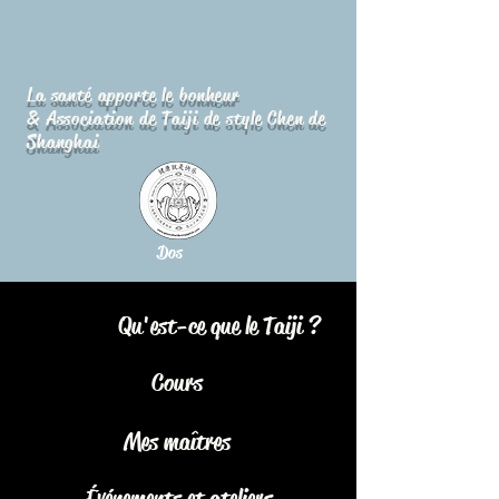
La santé apporte le bonheur
& Association de Taiji de style Chen de
Shanghai
Dos
Qu'est-ce que le Taiji ?
Cours
Mes maîtres
Événements et ateliers