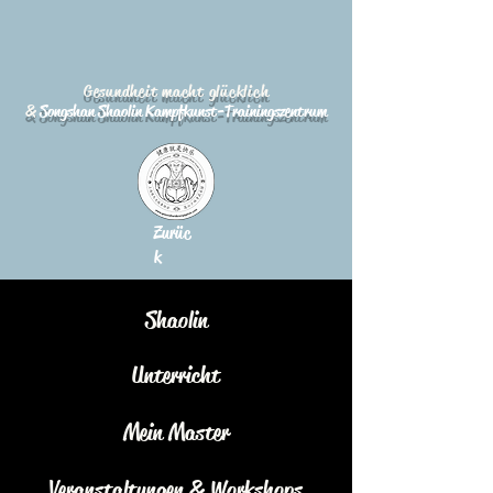
Gesundheit macht glücklich
&
Songshan Shaolin Kampfkunst-Trainingszentrum
Zurüc
k
Shaolin
Unterricht
Mein Master
Veranstaltungen & Workshops